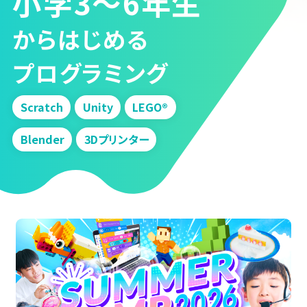
小学3～6年生
からはじめる
プログラミング
Scratch
Unity
LEGO®
Blender
3Dプリンター