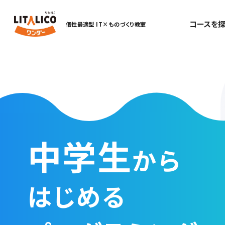
コースを探
個性最適型 IT×ものづくり教室
中学生
から
はじめる