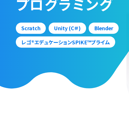
プログラミング
Scratch
Unity (C＃)
Blender
レゴ®エデュケーションSPIKE™プライム