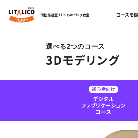
コースを探
個性最適型 IT×ものづくり教室
選べる2つのコース
3Dモデリング
初心者向け
デジタル
ファブリケーション
コース