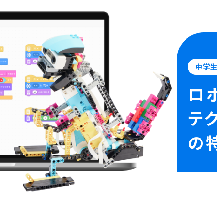
中学
ロ
テ
の