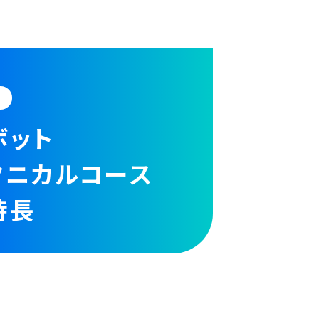
生
ボット
クニカルコース
特長