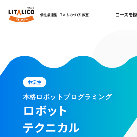
コースを探
個性最適型 IT×ものづくり教室
中学生
本格ロボットプログラミング
ロボット
テクニカル