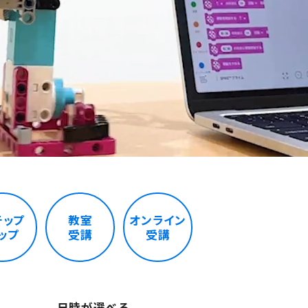
テップ
教室
オンライン
ップ
受講
受講
日時が選べる