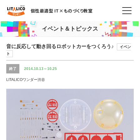
個性最適型 IT×ものづくり教室
イベント＆トピックス
音に反応して動き回るロボットカーをつくろう♪
イベン
ト
終了
2014.10.13～10.25
LITALICOワンダー渋谷