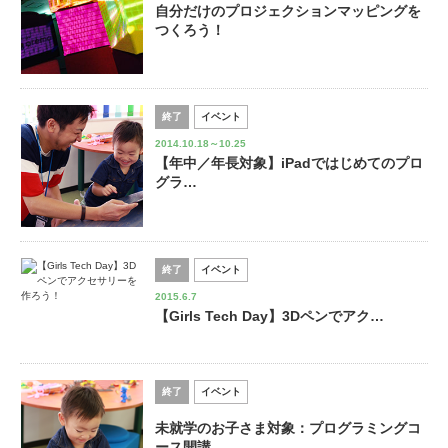
自分だけのプロジェクションマッピングを
つくろう！
終了
イベント
2014.10.18～10.25
【年中／年長対象】iPadではじめてのプロ
グラ…
終了
イベント
2015.6.7
【Girls Tech Day】3Dペンでアク…
終了
イベント
未就学のお子さま対象：プログラミングコ
ース開講…