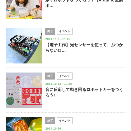
歩くロボットをつくろう！（Arduino互換
ボ…
終了
イベント
2014.11.9～11.15
【電子工作】光センサーを使って、ぶつか
らないロ…
終了
イベント
2014.10.13～10.25
音に反応して動き回るロボットカーをつく
ろう♪
終了
イベント
2014.10.26