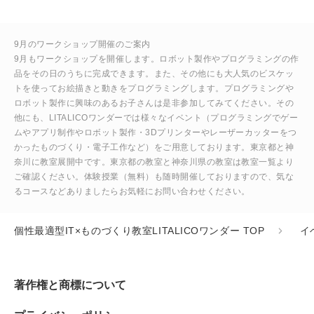
9月のワークショップ開催のご案内
9月もワークショップを開催します。ロボット製作やプログラミングの作
品をその日のうちに完成できます。また、その他にも大人気のビスケッ
トを使ってお絵描きと動きをプログラミングします。プログラミングや
ロボット製作に興味のあるお子さんは是非参加してみてください。その
他にも、LITALICOワンダーでは様々なイベント（プログラミングでゲー
ムやアプリ制作やロボット製作・3Dプリンターやレーザーカッターをつ
かったものづくり・電子工作など）をご用意しております。東京都と神
奈川に教室展開中です。東京都の教室と神奈川県の教室は教室一覧より
ご確認ください。体験授業（無料）も随時開催しておりますので、気な
るコースなどありましたらお気軽にお問い合わせください。
個性最適型IT×ものづくり教室LITALICOワンダー TOP
イ
著作権と商標について