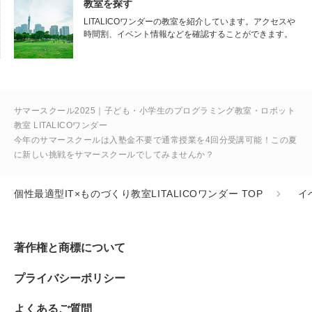
教室を探す
LITALICOワンダーの教室を紹介しています。アクセスや
時間割、イベント情報などを確認することができます。
サマースクール2025｜子ども・小学生のプログラミング教室・ロボット
教室 LITALICOワンダー
今年のサマースクールは入塾金不要で通常授業を4回分受講可能！この夏
に新しい挑戦をサマースクールでしてみませんか？
個性最適型IT×ものづくり教室LITALICOワンダー TOP
イ
著作権と商標について
プライバシーポリシー
よくあるご質問