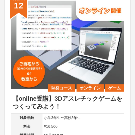
12
単発コース
オンライン
ゲーム
【online受講】3Dアスレチックゲームを
つくってみよう！
対象年齢
小学3年生〜高校3年生
料金
¥16,500