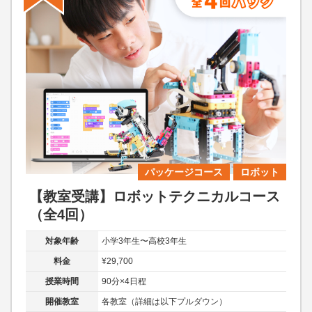
パッケージコース
ロボット
【教室受講】ロボットテクニカルコース
（全4回）
対象年齢
小学3年生〜高校3年生
料金
¥29,700
授業時間
90分×4日程
開催教室
各教室（詳細は以下プルダウン）