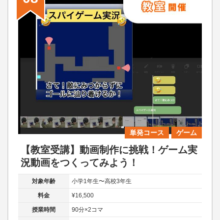
単発コース
ゲーム
【教室受講】動画制作に挑戦！ゲーム実
況動画をつくってみよう！
対象年齢
小学1年生〜高校3年生
料金
¥16,500
授業時間
90分×2コマ