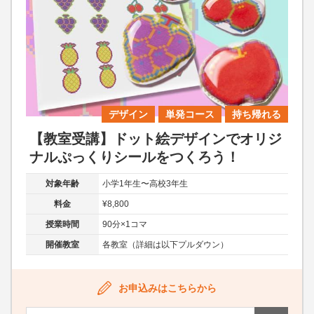
デザイン
単発コース
持ち帰れる
【教室受講】ドット絵デザインでオリジ
ナルぷっくりシールをつくろう！
対象年齢
小学1年生〜高校3年生
料金
¥8,800
授業時間
90分×1コマ
開催教室
各教室（詳細は以下プルダウン）
お申込みはこちらから