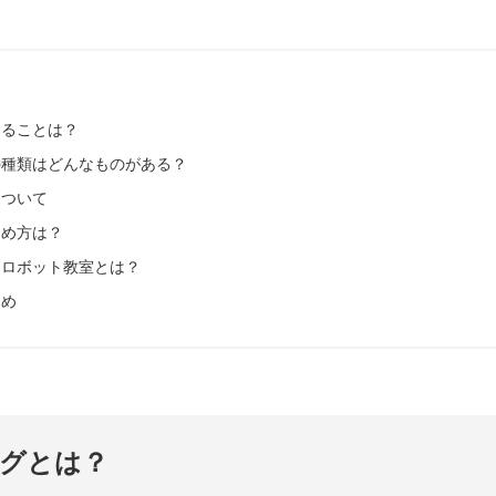
？
きることは？
の種類はどんなものがある？
について
じめ方は？
・ロボット教室とは？
とめ
グとは？